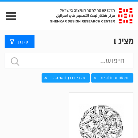
מציג
1
סינון
תקשורת חזותית
מנדי רודן והסינ...
×