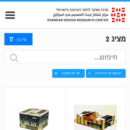
מציג
2
סינון
תקשורת חזותית
אל פראאנה
×