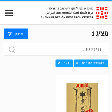
מציג
1
סינון
תקשורת חזותית
נצח
×