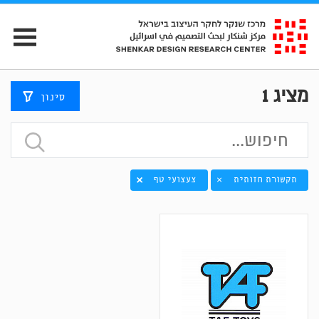
מציג
1
סינון
תקשורת חזותית
צעצועי טף
×