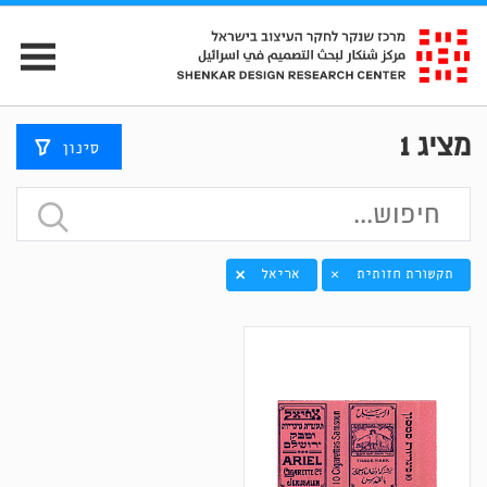
מציג
1
סינון
תקשורת חזותית
אריאל
×