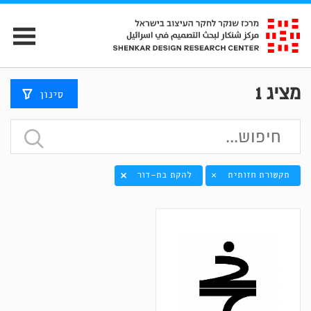
מציג
1
סינון
תקשורת חזותית
להקת בת-דור
×