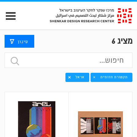
מציג
6
סינון
תקשורת חזותית
אראל
×